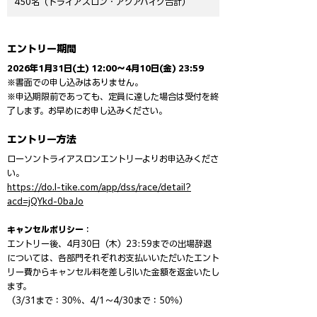
450名（トライアスロン・アクアバイク合計）
エントリー期間
2026年1月31日(土) 12:00〜4月10日(金) 23:59
※書面での申し込みはありません。
※申込期限前であっても、定員に達した場合は受付を終
了します。お早めにお申し込みください。
エントリー方法
ローソントライアスロンエントリーよりお申込みくださ
い。
https://do.l-tike.com/app/dss/race/detail?
acd=jQYkd-0baJo
キャンセルポリシー
：
エントリー後、4月30日（木）23:59までの出場辞退
については、各部門それぞれお支払いいただいたエント
リー費からキャンセル料を差し引いた金額を返金いたし
ます。
（3/31まで：30％、4/1～4/30まで：50％）