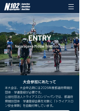
ENTRY
Nagaragawa Middle Triathlon 102
大会参加にあたって
本大会は、大会申込時には2026年度都道府県競技
団体・学連登録が必要です。
公益社団法人トライアスロンジャパンでは、都道府
県競技団体・学連登録会員を対象に「トライアスロ
ン安全保険」を自動付帯しています。