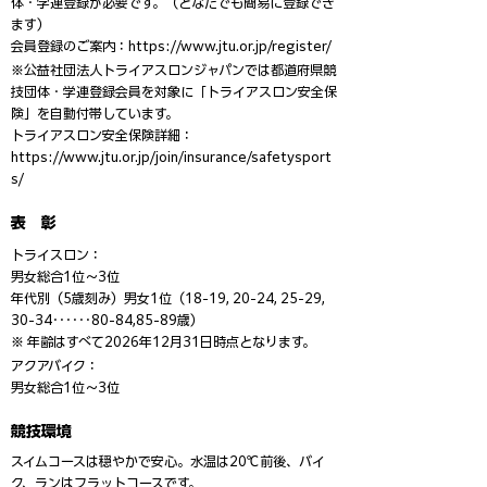
体・学連登録が必要です。（どなたでも簡易に登録でき
ます）
会員登録のご案内：
https://www.jtu.or.jp/register/
※公益社団法人トライアスロンジャパンでは都道府県競
技団体・学連登録会員を対象に「トライアスロン安全保
険」を自動付帯しています。
トライアスロン安全保険詳細：
https://www.jtu.or.jp/join/insurance/safetysport
s/
表 彰
トライスロン：
男女総合1位〜3位
年代別（5歳刻み）男女1位（18-19, 20-24, 25-29,
30-34･･････80-84,85-89歳）
※ 年齢はすべて2026年12月31日時点となります。
アクアバイク：
男女総合1位〜3位
競技環境
スイムコースは穏やかで安心。水温は20℃前後、バイ
ク、ランはフラットコースです。