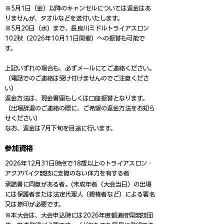
※5月1日（金）以降のキャンセルについては返金はあ
りませんが、タオルなどを送付いたします。
※5月20日（水）まで、長良川ミドルトライアスロン
102秋（2026年10月11日開催）への振替も可能で
す。
上記いずれの場合も、必ずメールにてご連絡ください。
（電話でのご連絡は受け付けませんのでご注意くださ
い）
返金方法は、現金書留もしくは口座振替となります。
（出場辞退のご連絡の際に、ご希望の返金方法をお知ら
せください）
なお、返金は7月下旬を目途に行います。
参加資格
2026年12月31日時点で18歳以上のトライアスロン・
アクアバイク競技に支障のない体力を有する者
承諾書に同意がある者。(未成年者（大会当日）の出場
には保護者または法定代理人（親権者など）による署名
又は捺印が必要です。
※本大会は、大会申込時には2026年度都道府県競技団