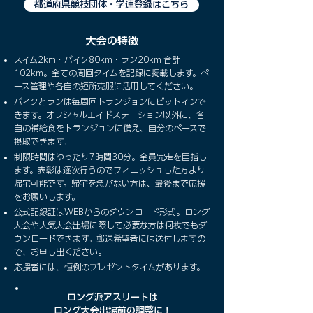
都道府県競技団体・学連登録はこちら
大会の特徴
スイム2km・バイク80km・ラン20km 合計
102km。全ての周回タイムを記録に掲載します。ペ
ース管理や各自の短所克服に活用してください。
バイクとランは毎周回トランジョンにピットインで
きます。オフシャルエイドステーション以外に、各
自の補給食をトランジョンに備え、自分のペースで
摂取できます。
制限時間はゆったり7時間30分。全員完走を目指し
ます。表彰は逐次行うのでフィニッシュした方より
帰宅可能です。帰宅を急がない方は、最後まで応援
をお願いします。
公式記録証はWEBからのダウンロード形式。ロング
大会や人気大会出場に際して必要な方は何枚でもダ
ウンロードできます。郵送希望者には送付しますの
で、お申し出ください。
応援者には、恒例のプレゼントタイムがあります。
ロング派アスリートは
ロング大会出場前の調整に！