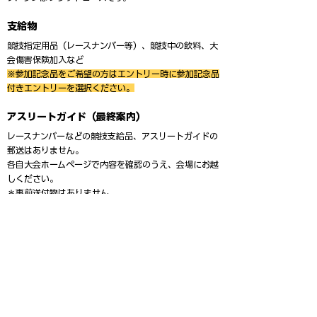
支給物
競技指定用品（レースナンバー等）、競技中の飲料、大
会傷害保険加入など
※参加記念品をご希望の方はエントリー時に参加記念品
付きエントリーを選択ください。
アスリートガイド（最終案内）
レースナンバーなどの競技支給品、アスリートガイドの
郵送はありません。
各自大会ホームページで内容を確認のうえ、会場にお越
しください。
＊事前送付物はありません。
注意事項
競技説明会はオンラインで実施します。（詳細は別途案
内）
（公社）トライアスロンジャパン競技規則・長良川ミド
ルトライアスロンローカルルールを適用します。
ウェットスーツ（トライアスロン用）の着用義
務。