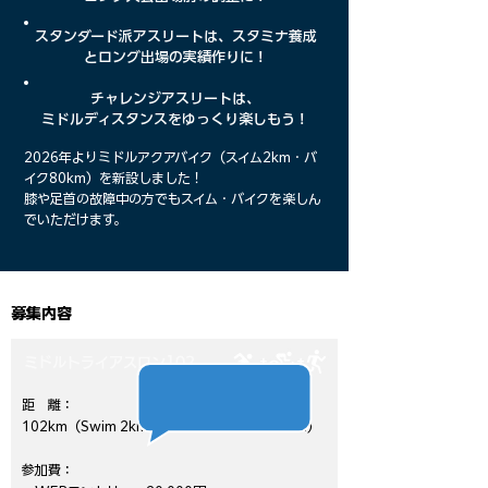
スタンダード派アスリートは、スタミナ養成
とロング出場の実績作りに！
チャレンジアスリートは、
ミドルディスタンスをゆっくり楽しもう！
2026年よりミドルアクアバイク（スイム2km・バ
イク80km）を新設しました！
膝や足首の故障中の方でもスイム・バイクを楽しん
でいただけます。
NCSロング
募集内容
ポイント対象
ミドルトライアスロン102​
距 離：
102km（Swim 2km、Bike 80km、Run 20km）
参加費：