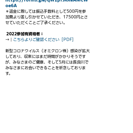
https://forms.gle/qW2pfJKReAMCW
oe6A
＊返金に際しては振込手数料として500円を参
加費より差し引かせていただき、17500円とさ
せていただくことご了承ください。
 2022参加有資格者：
→｜
こちらよりご確認ください［PDF］
新型コロナウイルス（オミクロン株）感染が拡大
しており、収束にはまだ時間がかかりそうです
が、みなさまのご健康、そして5月には長良川で
みなさまにお会いできることを祈念しておりま
す。