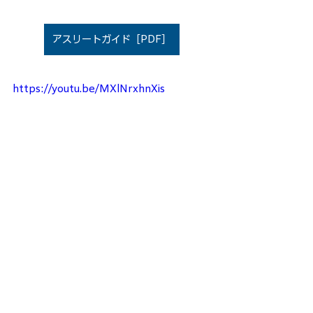
アスリートガイド［PDF］
https://youtu.be/MXlNrxhnXis
nagaragawa-middle102.jp